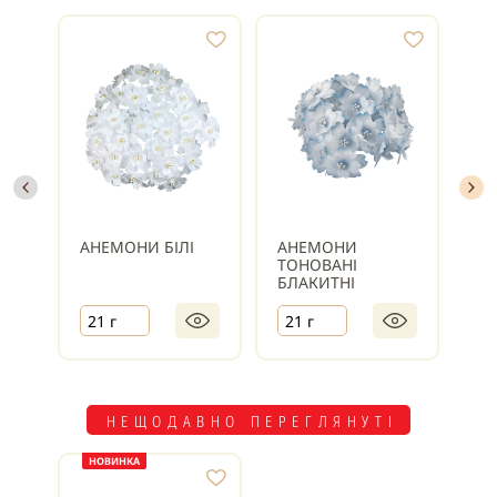
АНЕМОНИ БІЛІ
АНЕМОНИ
А
ТОНОВАНІ
ТО
БЛАКИТНІ
БУ
21 г
21 г
21
НЕЩОДАВНО ПЕРЕГЛЯНУТІ
НОВИНКА