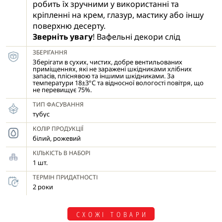
робить їх зручними у використанні та
кріпленні на крем, глазур, мастику або іншу
поверхню десерту.
Зверніть увагу
! Вафельні декори слід
встановлювати на десерт безпосередньо
ЗБЕРІГАННЯ
перед подачею. Це допоможе уникнути
Зберігати в сухих, чистих, добре вентильованих
деформації чи розм'якшення прикраси.
приміщеннях, які не заражені шкідниками хлібних
запасів, пліснявою та іншими шкідниками. За
Якщо десерт зберігався в холодильнику,
температури 18±3°С та відносної вологості повітря, що
не перевищує 75%.
слід дочекатися, поки поверхня повністю
висохне і тільки тоді встановлювати декор,
ТИП ФАСУВАННЯ
щоб конденсат не деформував прикраси
тубус
або не змінив їх колір.
КОЛІР ПРОДУКЦІЇ
білий, рожевий
КІЛЬКІСТЬ В НАБОРІ
1 шт.
ТЕРМІН ПРИДАТНОСТІ
2 роки
СХОЖІ ТОВАРИ