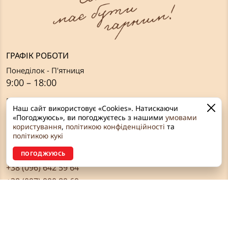
ГРАФІК РОБОТИ
Понеділок - П'ятниця
9:00 – 18:00
Вихідні:
Наш сайт використовує «Cookies». Натискаючи
Субота, Неділя
«Погоджуюсь», ви погоджуєтесь з нашими
умовами
користування
,
політикою конфіденційності
та
ЗВ’ЯЗОК З НАМИ
політикою кукі
Рівне, вул. Грушевського, 2а
ПОГОДЖУЮСЬ
+38 (096) 642 59 64
+38 (097) 990 89 69
+38 (067) 455 22 37
+38 (097) 763 96 76