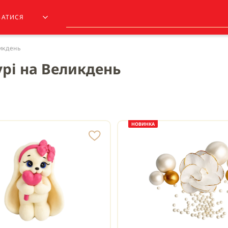
ЗАТИСЯ
ликдень
урі на Великдень
НОВИНКА