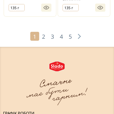
135 г
135 г
1
2
3
4
5
ГРАФІК РОБОТИ