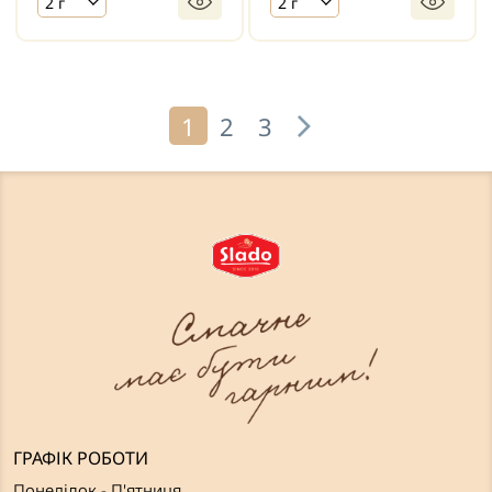
2 г
2 г
1
2
3
ГРАФІК РОБОТИ
Понеділок - П'ятниця