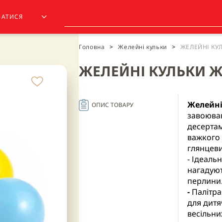
ЗАТИСЯ
Головна
>
Желейні кульки
>
ЖЕЛЕЙНІ КУ
ЖЕЛЕЙНІ КУЛЬКИ Ж
Желейні
ОПИС ТОВАРУ
завоював
десертам
важкого 
глянцеви
- Ідеаль
нагадуют
перлини
-
Палітра
для дитя
весільни