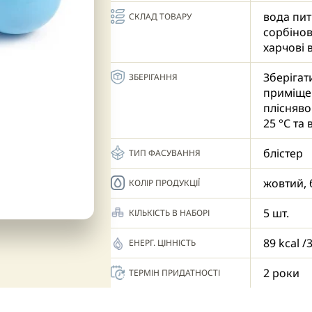
- Кульки
вода пит
СКЛАД ТОВАРУ
кремах (
сорбінов
- Більше
харчові 
карамелі
упаковки
Зберігат
ЗБЕРІГАННЯ
приміщен
плісняво
25 °С та
блістер
ТИП ФАСУВАННЯ
жовтий,
КОЛІР ПРОДУКЦІЇ
5 шт.
КІЛЬКІСТЬ В НАБОРІ
89 kcal /
ЕНЕРГ. ЦІННІСТЬ
2 роки
ТЕРМІН ПРИДАТНОСТІ