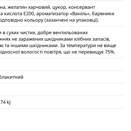
 чудово тримають форму, не тануть на стабільних
на, желатин харчовий, цукор, консервант
ганаш, велюр) та легко кріпляться.
а кислота Е200, ароматизатор «Ваніль», барвники
 не потрібно витрачати години на видування
відповідно кольору (зазанчені на упаковці).
 чи роботу з ізомальтом. Просто дістаньте з
 та прикрашайте!
и в сухих чистих, добре вентильованих
нях не заражених шкідниками хлібних запасів,
ю та іншими шкідниками. За температури не вище
 відносної вологості повітря, що не перевищує 75%.
 блакитний
374 kJ