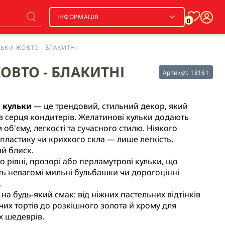
ІНФОРМАЦІЯ
0
ЛЬКИ ЖОВТО - БЛАКИТНІ
ОВТО - БЛАКИТНІ
Артикул:
18161
 кульки
— це трендовий, стильний декор, який
 серця кондитерів. Желатинові кульки додають
 об'єму, легкості та сучасного стилю. Ніякого
пластику чи крихкого скла — лише легкість,
й блиск.
но рівні, прозорі або перламутрові кульки, що
ь невагомі мильні бульбашки чи дорогоцінні
.
 на будь-який смак: від ніжних пастельних відтінків
чих тортів до розкішного золота й хрому для
х шедеврів.