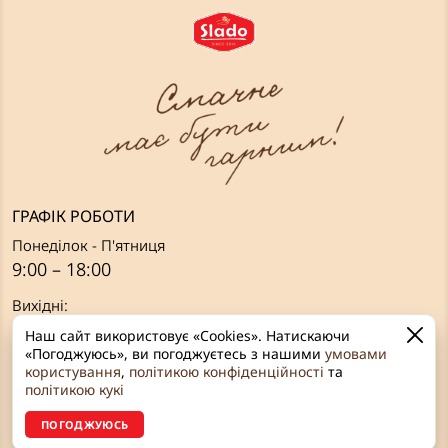
ГРАФІК РОБОТИ
Понеділок - П'ятниця
9:00 – 18:00
Вихідні:
Субота, Неділя
Наш сайт використовує «Cookies». Натискаючи
«Погоджуюсь», ви погоджуєтесь з нашими
умовами
ЗВ’ЯЗОК З НАМИ
користування
,
політикою конфіденційності
та
політикою кукі
Рівне, вул. Грушевського, 2а
ПОГОДЖУЮСЬ
+38 (096) 642 59 64