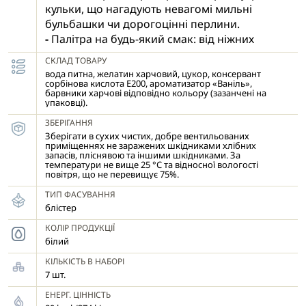
кульки, що нагадують невагомі мильні
бульбашки чи дорогоцінні перлини.
-
Палітра на будь-який смак: від ніжних
пастельних відтінків для дитячих тортів до
СКЛАД ТОВАРУ
розкішного золота й хрому для весільних
вода питна, желатин харчовий, цукор, консервант
шедеврів.
сорбінова кислота Е200, ароматизатор «Ваніль»,
барвники харчові відповідно кольору (зазанчені на
- Кульки чудово тримають форму, не тануть
упаковці).
на стабільних кремах (ганаш, велюр) та
ЗБЕРІГАННЯ
легко кріпляться.
Зберігати в сухих чистих, добре вентильованих
- Більше не потрібно витрачати години на
приміщеннях не заражених шкідниками хлібних
запасів, пліснявою та іншими шкідниками. За
видування карамелі чи роботу з
температури не вище 25 °С та відносної вологості
ізомальтом. Просто дістаньте з упаковки та
повітря, що не перевищує 75%.
прикрашайте!
ТИП ФАСУВАННЯ
блістер
КОЛІР ПРОДУКЦІЇ
білий
КІЛЬКІСТЬ В НАБОРІ
7 шт.
ЕНЕРГ. ЦІННІСТЬ