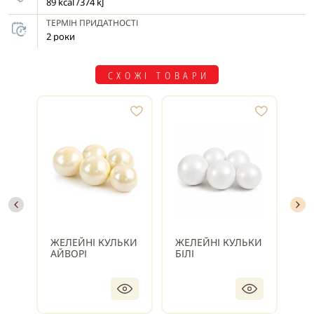
89 kcal /374 kJ
ТЕРМІН ПРИДАТНОСТІ
2 роки
СХОЖІ ТОВАРИ
ЖЕЛЕЙНІ КУЛЬКИ
ЖЕЛЕЙНІ КУЛЬКИ
ЖЕ
АЙВОРІ
БІЛІ
БІ
ПЕ