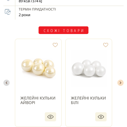
89 kcal /374 kJ
ТЕРМІН ПРИДАТНОСТІ
2 роки
СХОЖІ ТОВАРИ
ЖЕЛЕЙНІ КУЛЬКИ
ЖЕЛЕЙНІ КУЛЬКИ
ЖЕ
АЙВОРІ
БІЛІ
БІ
ПЕ