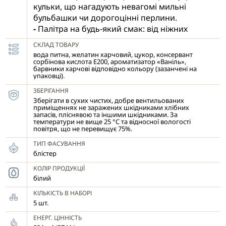
кульки, що нагадують невагомі мильні
бульбашки чи дорогоцінні перлини.
-
Палітра на будь-який смак: від ніжних
пастельних відтінків для дитячих тортів до
СКЛАД ТОВАРУ
розкішного золота й хрому для весільних
вода питна, желатин харчовий, цукор, консервант
шедеврів.
сорбінова кислота Е200, ароматизатор «Ваніль»,
барвники харчові відповідно кольору (зазанчені на
- Кульки чудово тримають форму, не тануть
упаковці).
на стабільних кремах (ганаш, велюр) та
ЗБЕРІГАННЯ
легко кріпляться.
Зберігати в сухих чистих, добре вентильованих
- Більше не потрібно витрачати години на
приміщеннях не заражених шкідниками хлібних
запасів, пліснявою та іншими шкідниками. За
видування карамелі чи роботу з
температури не вище 25 °С та відносної вологості
ізомальтом. Просто дістаньте з упаковки та
повітря, що не перевищує 75%.
прикрашайте!
ТИП ФАСУВАННЯ
блістер
КОЛІР ПРОДУКЦІЇ
білий
КІЛЬКІСТЬ В НАБОРІ
5 шт.
ЕНЕРГ. ЦІННІСТЬ