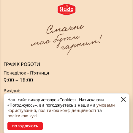
ГРАФІК РОБОТИ
Понеділок - П'ятниця
9:00 – 18:00
Вихідні:
Субота, Неділя
Наш сайт використовує «Cookies». Натискаючи
«Погоджуюсь», ви погоджуєтесь з нашими
умовами
ЗВ’ЯЗОК З НАМИ
користування
,
політикою конфіденційності
та
політикою кукі
Рівне, вул. Грушевського, 2а
ПОГОДЖУЮСЬ
+38 (096) 642 59 64