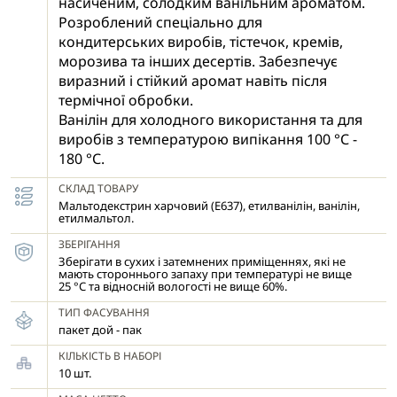
насиченим, солодким ванільним ароматом.
Розроблений спеціально для
кондитерських виробів, тістечок, кремів,
морозива та інших десертів. Забезпечує
виразний і стійкий аромат навіть після
термічної обробки.
Ванілін для холодного використання та для
виробів з температурою випікання 100 °С -
180 °С.
СКЛАД ТОВАРУ
Мальтодекстрин харчовий (Е637), етилванілін, ванілін,
етилмальтол.
ЗБЕРІГАННЯ
Зберігати в сухих і затемнених приміщеннях, які не
мають стороннього запаху при температурі не вище
25 °С та відносній вологості не вище 60%.
ТИП ФАСУВАННЯ
пакет дой - пак
КІЛЬКІСТЬ В НАБОРІ
10 шт.