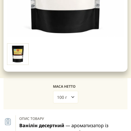
МАСА НЕТТО
100 г
ОПИС ТОВАРУ
Ванілін десертний
— ароматизатор із