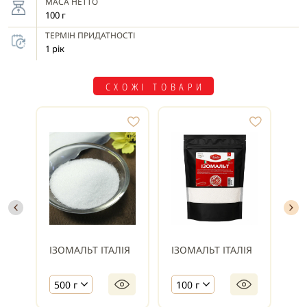
МАСА НЕТТО
100 г
ТЕРМІН ПРИДАТНОСТІ
1 рік
СХОЖІ ТОВАРИ
ІЗОМАЛЬТ ІТАЛІЯ
ІЗОМАЛЬТ ІТАЛІЯ
ІЗ
500 г
100 г
1 