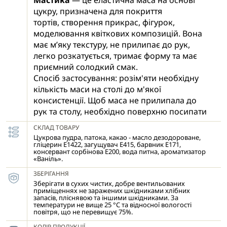
Мастика
— це еластична маса на основі
цукру, призначена для покриття
тортів, створення прикрас, фігурок,
моделювання квіткових композицій. Вона
має м’яку текстуру, не прилипає до рук,
легко розкатується, тримає форму та має
приємний солодкий смак.
Спосіб застосування: розім'яти необхідну
кількість маси на столі до м'якої
консистенції. Щоб маса не прилипала до
рук та столу, необхідно поверхню посипати
цукровою пудрою. Розкачати шар маси до
СКЛАД ТОВАРУ
необхідної товщини. Отриманий пласт
Цукрова пудра, патока, какао - масло дезодороване,
покласти на торт, тістечко. Поверхня
гліцерин Е1422, загущувач Е415, барвник Е171,
консервант сорбінова Е200, вода питна, ароматизатор
попередньо змащується тонким шаром
«Ваніль».
джему, крему чи цукровим сиропом (для
ЗБЕРІГАННЯ
щільного прилягання).
Зберігати в сухих чистих, добре вентильованих
приміщеннях не заражених шкідниками хлібних
запасів, пліснявою та іншими шкідниками. За
температури не вище 25 °С та відносної вологості
повітря, що не перевищує 75%.
КОЛІР ПРОДУКЦІЇ