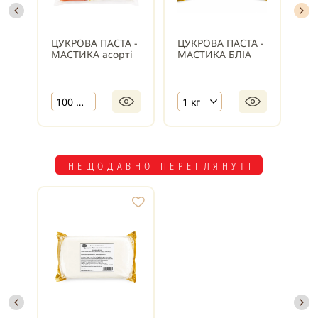
ЦУКРОВА ПАСТА -
ЦУКРОВА ПАСТА -
ЦУ
МАСТИКА асорті
МАСТИКА БЛІА
МА
100 г х 10 шт.
1 кг
НЕЩОДАВНО ПЕРЕГЛЯНУТІ