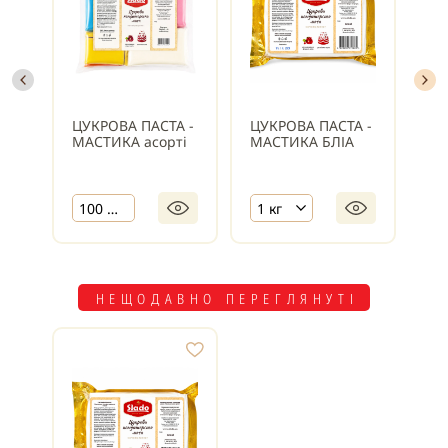
ЦУКРОВА ПАСТА -
ЦУКРОВА ПАСТА -
ЦУ
МАСТИКА асорті
МАСТИКА БЛІА
МА
100 г х 10 шт.
1 кг
НЕЩОДАВНО ПЕРЕГЛЯНУТІ