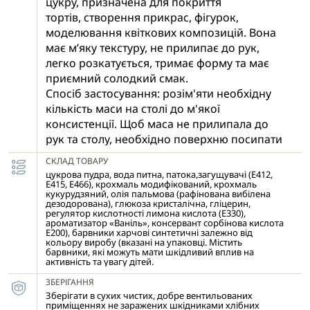
цукру, призначена для покриття
тортів, створення прикрас, фігурок,
моделювання квіткових композицій. Вона
має м’яку текстуру, не прилипає до рук,
легко розкатується, тримає форму та має
приємний солодкий смак.
Спосіб застосування: розім'яти необхідну
кількість маси на столі до м'якої
консистенції. Щоб маса не прилипала до
рук та столу, необхідно поверхню посипати
цукровою пудрою. Розкачати шар маси до
СКЛАД ТОВАРУ
необхідної товщини. Отриманий пласт
цукрова пудра, вода питна, патока,загущувачі (Е412,
покласти на торт, тістечко. Поверхня
Е415, Е466), крохмаль модифікований, крохмаль
кукурудзяний, олія пальмова (рафінована вибілена
попередньо змащується тонким шаром
дезодорована), глюкозa кристалічна, гліцерин,
регулятор кислотності лимона кислота (Е330),
джему, крему чи цукровим сиропом (для
ароматизатор «Ваніль», консервант сорбінова кислота
щільного прилягання).
Е200), барвники харчові синтетичні залежно від
кольору виробу (вказані на упаковці. Містить
барвники, які можуть мати шкідливий вплив на
активність та увагу дітей.
ЗБЕРІГАННЯ
Зберігати в сухих чистих, добре вентильованих
приміщеннях не заражених шкідниками хлібних