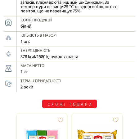
запасів, пліснявою та іншими шкідниками. За
температури не вище 25 °С та відносної вологості
повітря, що не перевищує 75%.
КОЛІР ПРОДУКЦІЇ
білий
КІЛЬКІСТЬ В НАБОРІ
1 шт.
ЕНЕРГ. ЦІННІСТЬ
378 kcal/1580 kJ цукрова паста
МАСА НЕТТО
1 кг
ТЕРМІН ПРИДАТНОСТІ
2 роки
СХОЖІ ТОВАРИ