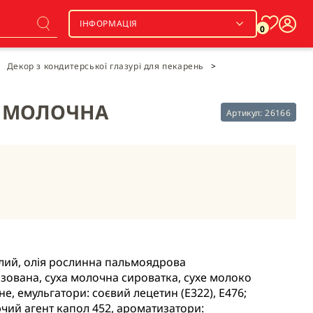
ІНФОРМАЦІЯ
0
Декор з кондитерської глазурі для пекарень
>
РІ МОЛОЧНА
Артикул:
26166
лий, олія рослинна пальмоядрова
ізована, суха молочна сироватка, сухе молоко
е, емульгатори: соєвий лецетин (Е322), Е476;
чий агент капол 452, ароматизатори: