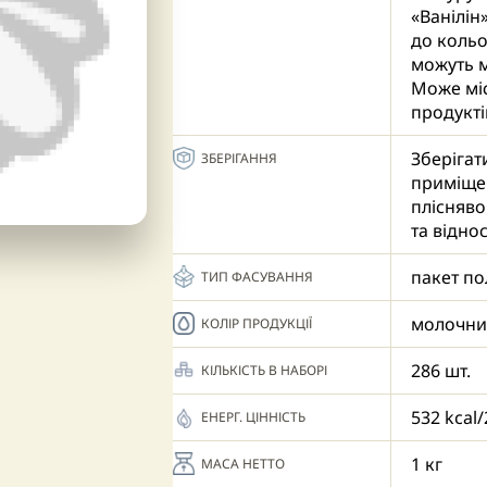
«Ванілін
до кольо
можуть м
Може міс
продукті
Зберігат
ЗБЕРІГАННЯ
приміщен
плісняво
та відно
пакет по
ТИП ФАСУВАННЯ
молочн
КОЛІР ПРОДУКЦІЇ
286 шт.
КІЛЬКІСТЬ В НАБОРІ
532 kcal/
ЕНЕРГ. ЦІННІСТЬ
1 кг
МАСА НЕТТО