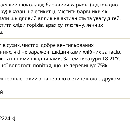
»,«Білий шоколад»; барвники харчові (відповідно
ру) вказані на етикетці. Містить барвники які
ати шкідливий вплив на активність та увагу дітей.
тити сліди горіхів, арахісу, глютену, яєчних
в.
и в сухих, чистих, добре вентильованих
нях, які не заражені шкідниками хлібних запасів,
ю та іншими шкідниками. За температури 18-21°С
сної вологості повітря, що не перевищує 75%.
ліпропіленовий з паперовою етикеткою з друком
ий
2224 kJ