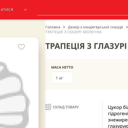
ЗАТИСЯ
Головна
>
Декор з кондитерської глазурі
>
ТРАПЕЦІЯ З ГЛАЗУРІ МОЛОЧНА
ТРАПЕЦІЯ З ГЛАЗУ
МАСА НЕТТО
1 кг
Цукор бі
СКЛАД ТОВАРУ
гідроген
знежирен
глазурую