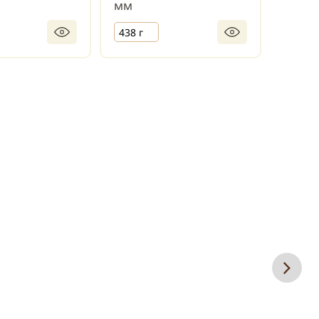
мм
мм
438 г
442 г