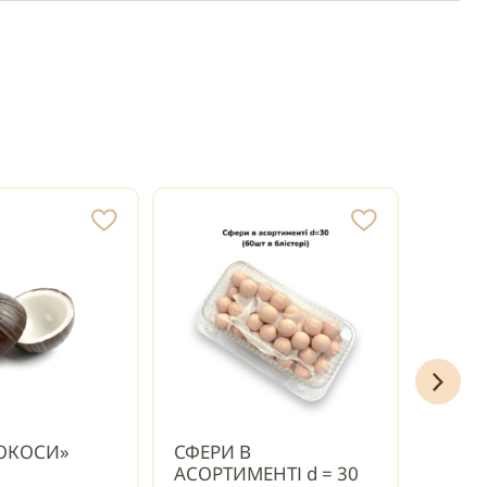
КОКОСИ»
СФЕРИ В
СФЕР
АСОРТИМЕНТІ d = 30
АСОРТ