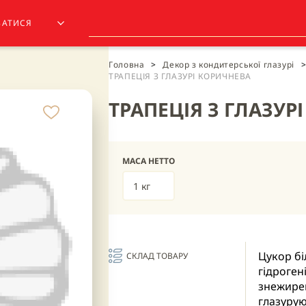
ЗАТИСЯ
Головна
>
Декор з кондитерської глазурі
>
ТРАПЕЦІЯ З ГЛАЗУРІ КОРИЧНЕВА
ТРАПЕЦІЯ З ГЛАЗУР
МАСА НЕТТО
1 кг
Цукор бі
СКЛАД ТОВАРУ
гідроген
знежирен
глазурую