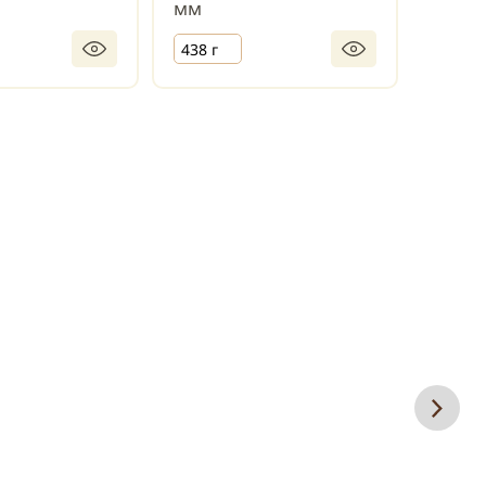
мм
мм
438 г
442 г