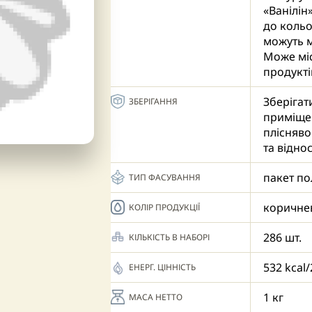
«Ванілін
до кольо
можуть м
Може міс
продукті
Зберігат
ЗБЕРІГАННЯ
приміщен
плісняво
та відно
пакет по
ТИП ФАСУВАННЯ
коричне
КОЛІР ПРОДУКЦІЇ
286 шт.
КІЛЬКІСТЬ В НАБОРІ
532 kcal/
ЕНЕРГ. ЦІННІСТЬ
1 кг
МАСА НЕТТО