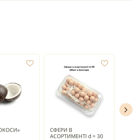
КОКОСИ»
СФЕРИ В
СФЕР
АСОРТИМЕНТІ d = 30
АСОРТ