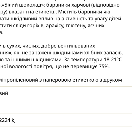
»,«Білий шоколад»; барвники харчові (відповідно
ру) вказані на етикетці. Містить барвники які
ати шкідливий вплив на активність та увагу дітей.
тити сліди горіхів, арахісу, глютену, яєчних
в.
и в сухих, чистих, добре вентильованих
нях, які не заражені шкідниками хлібних запасів,
ю та іншими шкідниками. За температури 18-21°С
сної вологості повітря, що не перевищує 75%.
ліпропіленовий з паперовою етикеткою з друком
вий
2224 kJ