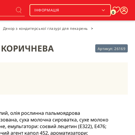
ІНФОРМАЦІЯ
0
Декор з кондитерської глазурі для пекарень
>
І КОРИЧНЕВА
Артикул:
26169
лий, олія рослинна пальмоядрова
ізована, суха молочна сироватка, сухе молоко
е, емульгатори: соєвий лецетин (Е322), Е476;
чий агент капол 452, ароматизатори: