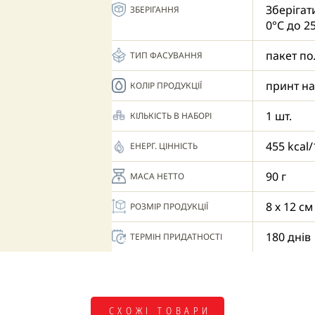
Зберігат
ЗБЕРІГАННЯ
0°С до 2
пакет по
ТИП ФАСУВАННЯ
принт на
КОЛІР ПРОДУКЦІЇ
1 шт.
КІЛЬКІСТЬ В НАБОРІ
455 kcal/
ЕНЕРГ. ЦІННІСТЬ
90 г
МАСА НЕТТО
8 х 12 см
РОЗМІР ПРОДУКЦІЇ
180 днів
ТЕРМІН ПРИДАТНОСТІ
СХОЖІ ТОВАРИ