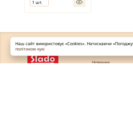
1 шт.
Наш сайт використовує «Cookies». Натискаючи «Погодж
політикою кукі
ПРОДУКЦІЯ
Новинки
Барвники Харчові
Безе
Вафельний декор
Великдень
Вироби з мастики
Декор з кондитерсь
глазурі
Мастика
Медово-імбирний
пряник