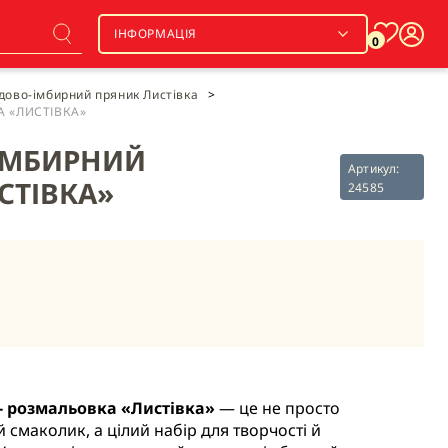
ІНФОРМАЦІЯ
0
ово-імбирний пряник Листівка
>
 «ЛИСТІВКА»
 ІМБИРНИЙ
Артикул:
СТІВКА»
24585
- розмальовка «Листівка»
— це не просто
 смаколик, а цілий набір для творчості й