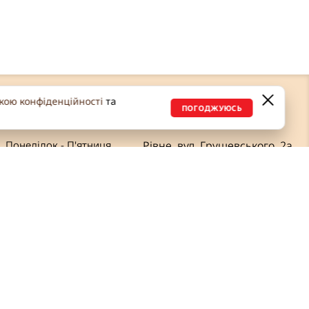
кою конфіденційності
та
ПОГОДЖУЮСЬ
ГРАФІК РОБОТИ
ЗВ’ЯЗОК З НАМИ
Понеділок - П'ятниця
Рівне, вул. Грушевського, 2а
9:00 – 18:00
+38 (096) 642 59 64
+38 (097) 990 89 69
Вихідні:
Субота, Неділя
+38 (067) 455 22 37
+38 (097) 763 96 76
export@slado.com.ua
export2@slado.ua
office@slado.com.ua