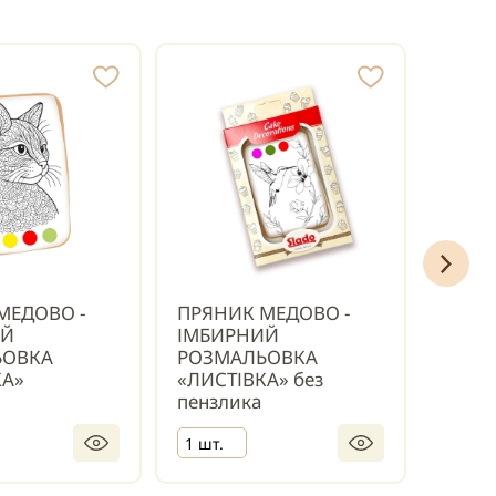
МЕДОВО -
ПРЯНИК МЕДОВО -
ПРЯН
ИЙ
ІМБИРНИЙ
ІМБИ
ЬОВКА
РОЗМАЛЬОВКА
РОЗМ
КА»
«ЛИСТІВКА» без
«ЛИСТ
пензлика
пенз
1 шт.
1 шт.