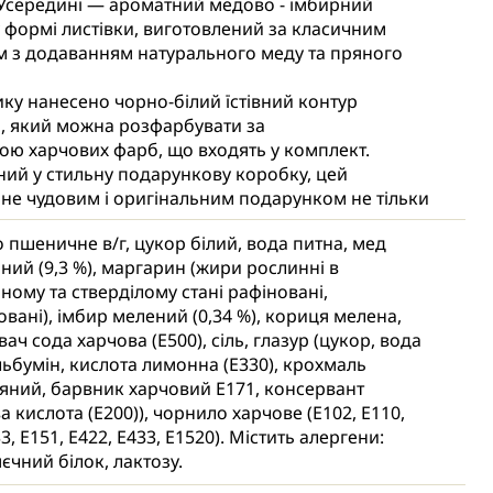
 Усередині — ароматний медово - імбирний
 формі листівки, виготовлений за класичним
 з додаванням натурального меду та пряного
ку нанесено чорно-білий їстівний контур
, який можна розфарбувати за
ю харчових фарб, що входять у комплект.
ий у стильну подарункову коробку, цей
ане чудовим і оригінальним подарунком не тільки
й, але й для творчих дорослих, поціновувачів
пшеничне в/г, цукор білий, вода питна, мед
их солодощів.
ний (9,3 %), маргарин (жири рослинні в
з розмальовкою — це можливість подарувати
ному та стверділому стані рафіновані,
, емоції й смачну пам’ять в одному наборі.
вані), імбир мелений (0,34 %), кориця мелена,
ач сода харчова (Е500), сіль, глазур (цукор, вода
льбумін, кислота лимонна (Е330), крохмаль
яний, барвник харчовий Е171, консервант
а кислота (Е200)), чорнило харчове (Е102, Е110,
3, Е151, Е422, Е433, Е1520). Містить алергени:
яєчний білок, лактозу.