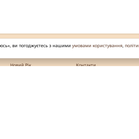
уюсь», ви погоджуєтесь з нашими
умовами користування
,
політи
ІНФОРМАЦІЯ
Новий Рік
Контакти
Посипка кондитерська
Про нас
Топери та підложки
Доставка
Ароматизатори харчові
Політика
конфіденційності
Все для кондитерів
Захист персональних
Кондитерська
даних
сировина та харчові
кої
добавки
Умови використання
сайту
Мереживо
Політика файлів Cookie
Цукрові квіти
Видалення
Желейні кульки