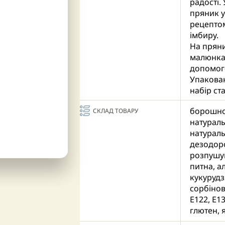
радості.
пряник у
рецептом
імбиру.
На пряни
малюнка
допомого
Упакован
набір ст
для діте
борошно 
СКЛАД ТОВАРУ
незвичн
натураль
Пряник 
натураль
враження
дезодоро
розпушув
питна, а
кукурудз
сорбінов
Е122, Е13
глютен, 