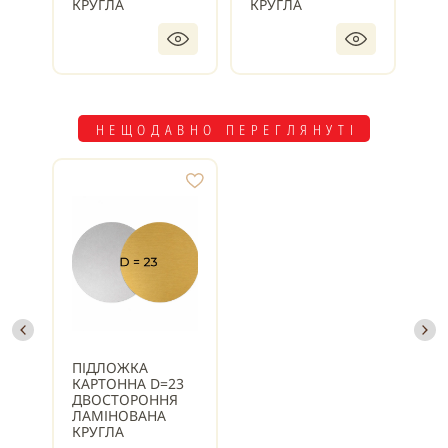
КРУГЛА
КРУГЛА
КР
НЕЩОДАВНО ПЕРЕГЛЯНУТІ
ПІДЛОЖКА
КАРТОННА D=23
ДВОСТОРОННЯ
ЛАМІНОВАНА
КРУГЛА