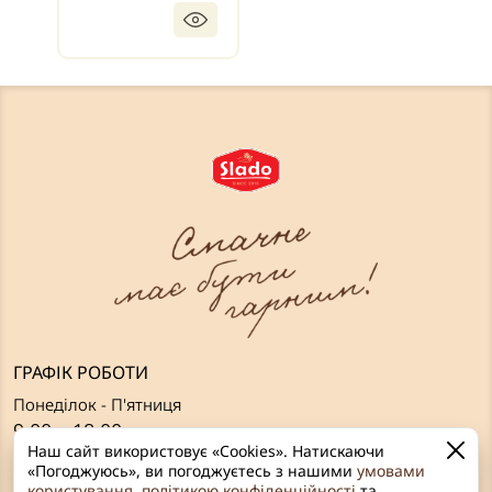
ГРАФІК РОБОТИ
Понеділок - П'ятниця
9:00 – 18:00
Наш сайт використовує «Cookies». Натискаючи
Вихідні:
«Погоджуюсь», ви погоджуєтесь з нашими
умовами
користування
,
політикою конфіденційності
та