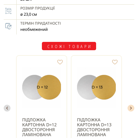
РОЗМІР ПРОДУКЦІЇ
ø 23,0 см
ТЕРМІН ПРИДАТНОСТІ
необмежений
СХОЖІ ТОВАРИ
ПІДЛОЖКА
ПІДЛОЖКА
ПІ
КАРТОННА D=12
КАРТОННА D=13
КА
ДВОСТОРОННЯ
ДВОСТОРОННЯ
ДВ
ЛАМІНОВАНА
ЛАМІНОВАНА
ЛА