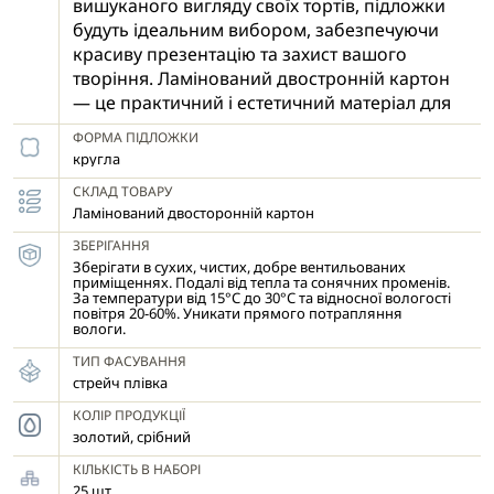
вишуканого вигляду своїх тортів, підложки
будуть ідеальним вибором, забезпечуючи
красиву презентацію та захист вашого
творіння. Ламінований двостронній картон
— це практичний і естетичний матеріал для
підложок під торти. Він має ламіноване
ФОРМА ПІДЛОЖКИ
покриття з двох сторін, що надає
кругла
підвищену стійкість до вологи та жиру і
СКЛАД ТОВАРУ
допомагає зберегти свіжість десертів.
Ламінований двосторонній картон
Ламінація підложок йде в двох кольорах:
золота з однієї сторони і срібна - з іншої.
ЗБЕРІГАННЯ
Зберігати в сухих, чистих, добре вентильованих
Гладка, блискуча поверхня створює
приміщеннях. Подалі від тепла та сонячних променів.
вишуканий вигляд, підкреслюючи естетику
За температури від 15°С до 30°С та відносної вологості
повітря 20-60%. Уникати прямого потрапляння
готового виробу, що додає професійної
вологи.
подачі готових десертів.
ТИП ФАСУВАННЯ
Фасується по 25 штук.
стрейч плівка
КОЛІР ПРОДУКЦІЇ
золотий, срібний
КІЛЬКІСТЬ В НАБОРІ
25 шт.