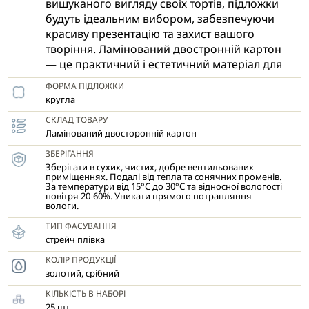
вишуканого вигляду своїх тортів, підложки
будуть ідеальним вибором, забезпечуючи
красиву презентацію та захист вашого
творіння. Ламінований двостронній картон
— це практичний і естетичний матеріал для
підложок під торти. Він має ламіноване
ФОРМА ПІДЛОЖКИ
покриття з двох сторін, що надає
кругла
підвищену стійкість до вологи та жиру і
СКЛАД ТОВАРУ
допомагає зберегти свіжість десертів.
Ламінований двосторонній картон
Ламінація підложок йде в двох кольорах:
золота з однієї сторони і срібна - з іншої.
ЗБЕРІГАННЯ
Зберігати в сухих, чистих, добре вентильованих
Гладка, блискуча поверхня створює
приміщеннях. Подалі від тепла та сонячних променів.
вишуканий вигляд, підкреслюючи естетику
За температури від 15°С до 30°С та відносної вологості
повітря 20-60%. Уникати прямого потрапляння
готового виробу, що додає професійної
вологи.
подачі готових десертів.
ТИП ФАСУВАННЯ
Фасується по 25 штук.
стрейч плівка
КОЛІР ПРОДУКЦІЇ
золотий, срібний
КІЛЬКІСТЬ В НАБОРІ
25 шт.