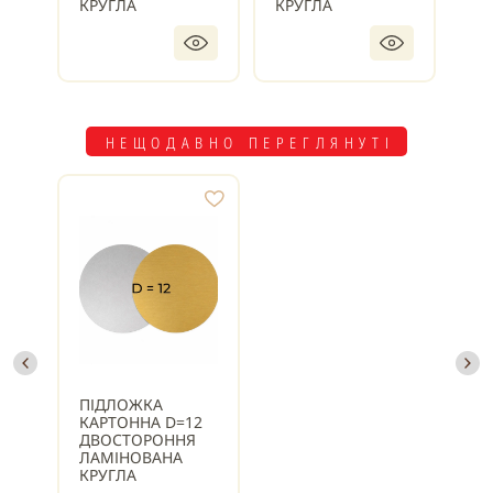
КРУГЛА
КРУГЛА
КР
НЕЩОДАВНО ПЕРЕГЛЯНУТІ
ПІДЛОЖКА
КАРТОННА D=12
ДВОСТОРОННЯ
ЛАМІНОВАНА
КРУГЛА