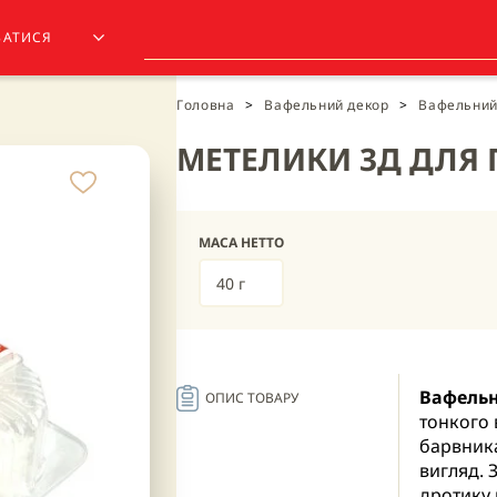
ЗАТИСЯ
Головна
>
Вафельний декор
>
Вафельний
МЕТЕЛИКИ 3Д ДЛЯ 
МАСА НЕТТО
40 г
Вафельн
ОПИС ТОВАРУ
тонкого
барвника
вигляд. 
дротику 