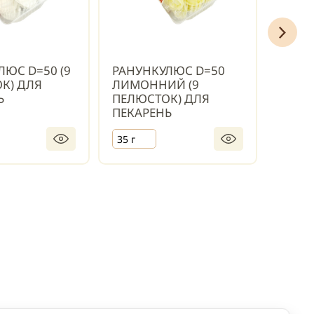
ЛЮС D=50 (9
РАНУНКУЛЮС D=50
РАНУ
К) ДЛЯ
ЛИМОННИЙ (9
ПЕРС
Ь
ПЕЛЮСТОК) ДЛЯ
ПЕЛЮ
ПЕКАРЕНЬ
ПЕКА
35 г
35 г