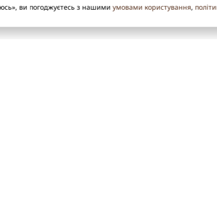
уюсь», ви погоджуєтесь з нашими
умовами користування
,
політи
ІНФОРМАЦІЯ
Новий Рік
Контакти
Посипка кондитерська
Про нас