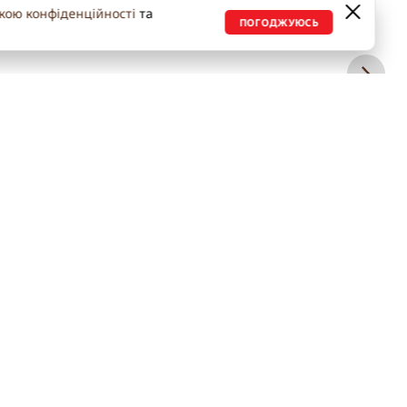
кою конфіденційності
та
ПОГОДЖУЮСЬ
ГРАФІК РОБОТИ
ЗВ’ЯЗОК З НАМИ
Понеділок - П'ятниця
Рівне, вул. Грушевського, 2а
9:00 – 18:00