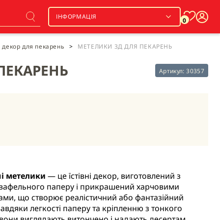
ІНФОРМАЦІЯ
0
 декор для пекарень
>
МЕТЕЛИКИ 3Д ДЛЯ ПЕКАРЕНЬ
ПЕКАРЕНЬ
Артикул:
30357
і метелики
— це їстівні декор, виготовлений з
 вафельного паперу і прикрашений харчовими
ми, що створює реалістичний або фантазійний
Завдяки легкості паперу та кріпленню з тонкого
вони виглядають витончено і надають десертам