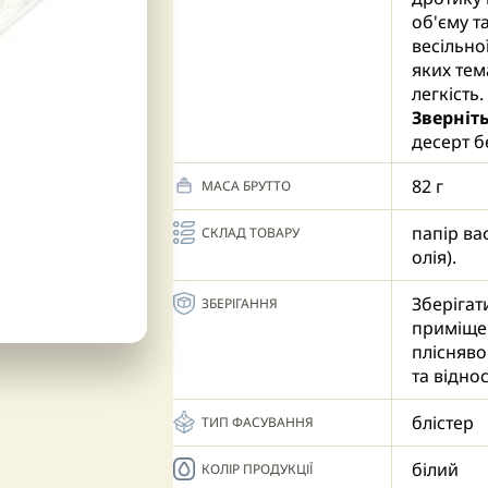
об'єму т
весільно
яких тем
легкість.
Зверніть
десерт 
уникнут
82 г
МАСА БРУТТО
десерт з
поверхня
папір ва
СКЛАД ТОВАРУ
декор, 
олія).
змінив їх
Зберігат
ЗБЕРІГАННЯ
приміщен
плісняво
та відно
блістер
ТИП ФАСУВАННЯ
білий
КОЛІР ПРОДУКЦІЇ