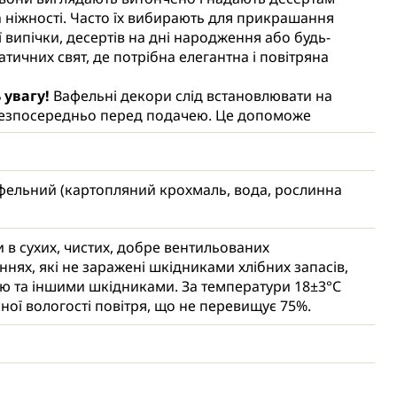
а ніжності. Часто їх вибирають для прикрашання
ї випічки, десертів на дні народження або будь-
атичних свят, де потрібна елегантна і повітряна
 увагу!
Вафельні декори слід встановлювати на
безпосередньо перед подачею. Це допоможе
и деформації чи розм'якшення прикраси. Якщо
берігався в холодильнику, слід дочекатися, поки
 повністю висохне, і тільки тоді встановлювати
фельний (картопляний крохмаль, вода, рослинна
щоб конденсат не деформував прикраси або не
 колір.
и в сухих, чистих, добре вентильованих
нях, які не заражені шкідниками хлібних запасів,
ю та іншими шкідниками. За температури 18±3°С
сної вологості повітря, що не перевищує 75%.