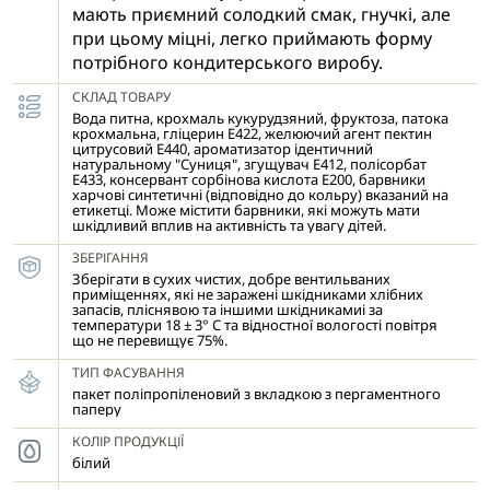
мають приємний солодкий смак, гнучкі, але
при цьому міцні, легко приймають форму
потрібного кондитерського виробу.
СКЛАД ТОВАРУ
Вода питна, крохмаль кукурудзяний, фруктоза, патока
крохмальна, гліцерин Е422, желюючий агент пектин
цитрусовий Е440, ароматизатор ідентичний
натуральному "Суниця", згущувач Е412, полісорбат
Е433, консервант сорбінова кислота Е200, барвники
харчові синтетичні (відповідно до кольру) вказаний на
етикетці. Може містити барвники, які можуть мати
шкідливий вплив на активність та увагу дітей.
ЗБЕРІГАННЯ
Зберігати в сухих чистих, добре вентильваних
приміщеннях, які не заражені шкідниками хлібних
запасів, пліснявою та іншими шкідникамиі за
температури 18 ± 3° С та відностної вологості повітря
що не перевищує 75%.
ТИП ФАСУВАННЯ
пакет поліпропіленовий з вкладкою з пергаментного
паперу
КОЛІР ПРОДУКЦІЇ
білий