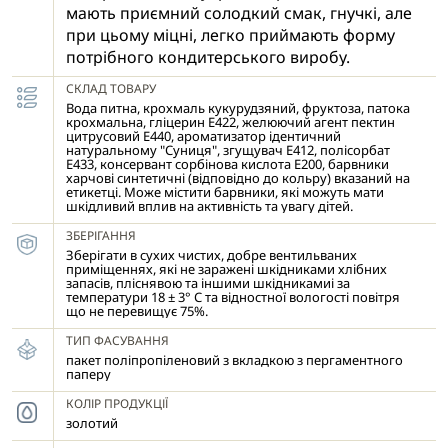
мають приємний солодкий смак, гнучкі, але
при цьому міцні, легко приймають форму
потрібного кондитерського виробу.
СКЛАД ТОВАРУ
Вода питна, крохмаль кукурудзяний, фруктоза, патока
крохмальна, гліцерин Е422, желюючий агент пектин
цитрусовий Е440, ароматизатор ідентичний
натуральному "Суниця", згущувач Е412, полісорбат
Е433, консервант сорбінова кислота Е200, барвники
харчові синтетичні (відповідно до кольру) вказаний на
етикетці. Може містити барвники, які можуть мати
шкідливий вплив на активність та увагу дітей.
ЗБЕРІГАННЯ
Зберігати в сухих чистих, добре вентильваних
приміщеннях, які не заражені шкідниками хлібних
запасів, пліснявою та іншими шкідникамиі за
температури 18 ± 3° С та відностної вологості повітря
що не перевищує 75%.
ТИП ФАСУВАННЯ
пакет поліпропіленовий з вкладкою з пергаментного
паперу
КОЛІР ПРОДУКЦІЇ
золотий