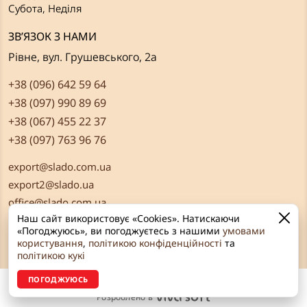
Субота, Неділя
ЗВ’ЯЗОК З НАМИ
Рівне, вул. Грушевського, 2а
+38 (096) 642 59 64
+38 (097) 990 89 69
+38 (067) 455 22 37
+38 (097) 763 96 76
export@slado.com.ua
export2@slado.ua
office@slado.com.ua
Наш сайт використовує «Cookies». Натискаючи
«Погоджуюсь», ви погоджуєтесь з нашими
умовами
користування
,
політикою конфіденційності
та
політикою кукі
ПОГОДЖУЮСЬ
© «Сладо» 2026 Всі права захищені
Розроблено в