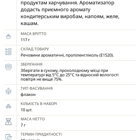
продуктам харчування. Ароматизатор
додасть приємного аромату
кондитерським виробам, напоям, желе,
кашам.
МАСА БРУТТО
117 г
СКЛАД ТОВАРУ
Речовини ароматичні, пропіленгліколь (E1520).
ЗБЕРІГАННЯ
Зберігати в сухому, прохолодному місці при
температурі від 5°С до 25°С та відносній вологості
повітря не вище 75%.
ТИП ФАСУВАННЯ
флакон
КІЛЬКІСТЬ В НАБОРІ
10 шт.
МАСА НЕТТО
7 г
ТЕРМІН ПРИДАТНОСТІ