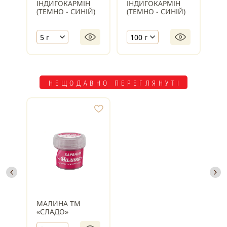
ІНДИГОКАРМІН
ІНДИГОКАРМІН
ІН
(ТЕМНО - СИНІЙ)
(ТЕМНО - СИНІЙ)
(Т
5 г
100 г
1 
НЕЩОДАВНО ПЕРЕГЛЯНУТІ
МАЛИНА ТМ
«СЛАДО»