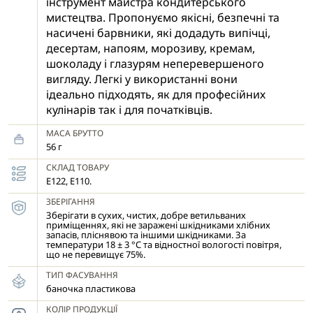
інструмент майстра кондитерського
мистецтва. Пропонуємо якісні, безпечні та
насичені барвники, які додадуть випічці,
десертам, напоям, морозиву, кремам,
шоколаду і глазурям неперевершеного
вигляду. Легкі у використанні вони
ідеально підходять, як для професійних
кулінарів так і для початківців.
МАСА БРУТТО
56 г
СКЛАД ТОВАРУ
Е122, Е110.
ЗБЕРІГАННЯ
Зберігати в сухих, чистих, добре ветильваних
приміщеннях, які не заражені шкідниками хлібних
запасів, пліснявою та іншими шкідниками. За
температури 18 ± 3 °С та відностної вологості повітря,
що не перевищує 75%.
ТИП ФАСУВАННЯ
баночка пластикова
КОЛІР ПРОДУКЦІЇ