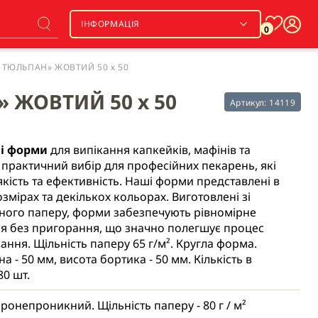
ІНФОРМАЦІЯ
0
- ТЮЛЬПАН» ЖОВТИЙ 50 х 50
 ЖОВТИЙ 50 х 50
Артикул:
14119
і форми
для випікання капкейків, мафінів та
 практичний вибір для професійних пекарень, які
якість та ефективність. Наші форми представлені в
озмірах та декількох кольорах. Виготовлені зі
ного паперу, форми забезпечують рівномірне
я без пригорання, що значно полегшує процес
ання. Щільність паперу 65 г/м². Кругла форма.
а - 50 мм, висота бортика - 50 мм. Кількість в
80 шт.
ронепроникний. Щільність паперу - 80 г / м²