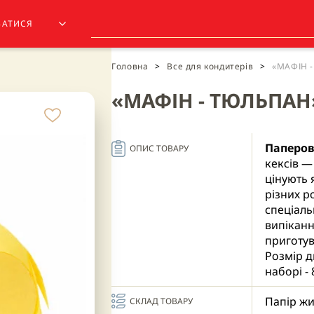
ЗАТИСЯ
Головна
>
Все для кондитерів
>
«МАФІН 
«МАФІН - ТЮЛЬПАН»
Паперов
ОПИС ТОВАРУ
кексів —
цінують 
різних р
спеціаль
випіканн
приготув
Розмір дн
наборі - 
Папір жи
СКЛАД ТОВАРУ