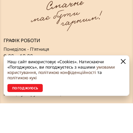
ГРАФІК РОБОТИ
Понеділок - П'ятниця
9:00 – 18:00
Наш сайт використовує «Cookies». Натискаючи
Вихідні:
«Погоджуюсь», ви погоджуєтесь з нашими
умовами
користування
,
політикою конфіденційності
та
Субота, Неділя
політикою кукі
ЗВ’ЯЗОК З НАМИ
ПОГОДЖУЮСЬ
Рівне, вул. Грушевського, 2а
+38 (096) 642 59 64
+38 (097) 990 89 69
+38 (067) 455 22 37
+38 (097) 763 96 76