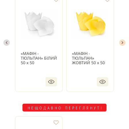
«МАФІН -
«МАФІН -
«М
ТЮЛЬПАН» БІЛИЙ
ТЮЛЬПАН»
ТЮ
50 х 50
ЖОВТИЙ 50 х 50
БО
50
НЕЩОДАВНО ПЕРЕГЛЯНУТІ