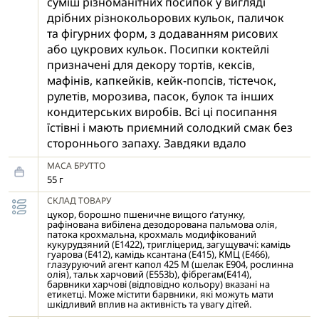
суміш різноманітних посипок у вигляді
дрібних різнокольорових кульок, паличок
та фігурних форм, з додаванням рисових
або цукрових кульок. Посипки коктейлі
призначені для декору тортів, кексів,
мафінів, капкейків, кейк-попсів, тістечок,
рулетів, морозива, пасок, булок та інших
кондитерських виробів. Всі ці посипання
їстівні і мають приємний солодкий смак без
стороннього запаху. Завдяки вдало
підібраним кольорам і різноманітності
МАСА БРУТТО
форм, такі посипання допоможуть
55 г
створити унікальні кондитерські шедеври і
СКЛАД ТОВАРУ
втілити в них найсміливіші фантазії.
цукор, борошно пшеничне вищого ґатунку,
Декоративні посипки досить просто
рафінована вибілена дезодорована пальмова олія,
патока крохмальна, крохмаль модифікований
нанести на поверхню готових виробів,
кукурудзяний (Е1422), тригліцерид, загущувачі: камідь
змащену кремом, мусом, глазур'ю, джемом
гуарова (Е412), камідь ксантана (Е415), КМЦ (Е466),
глазуруючий агент капол 425 М (шелак Е904, рослинна
і т.д.
олія), тальк харчовий (Е553b), фібрегам(Е414),
барвники харчові (відповідно кольору) вказані на
етикетці. Може містити барвники, які можуть мати
шкідливий вплив на активність та увагу дітей.