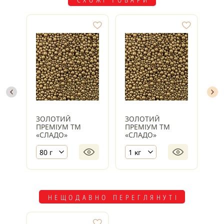
ЗОЛОТИЙ
ЗОЛОТИЙ
ЗО
ПРЕМІУМ ТМ
ПРЕМІУМ ТМ
ПР
«СЛАДО»
«СЛАДО»
«С
80 г
1 кг
50
НЕЩОДАВНО ПЕРЕГЛЯНУТІ