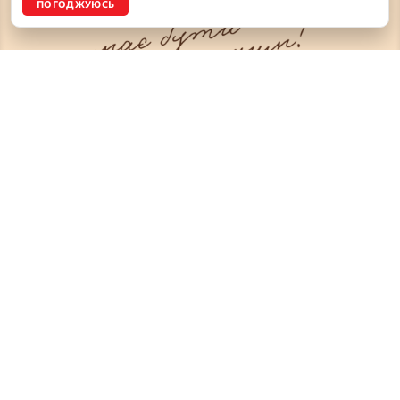
ПОГОДЖУЮСЬ
ГРАФІК РОБОТИ
Понеділок - П'ятниця
9:00 – 18:00
Вихідні:
Субота, Неділя
ЗВ’ЯЗОК З НАМИ
Рівне, вул. Грушевського, 2а
+38 (096) 642 59 64
+38 (097) 990 89 69
+38 (067) 455 22 37
+38 (097) 763 96 76