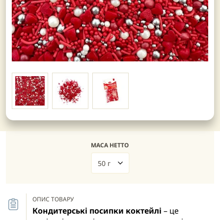
МАСА НЕТТО
50 г
ОПИС ТОВАРУ
Кондитерські посипки коктейлі
– це