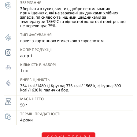
ЗБЕРІГАННЯ
Зберігати в сухих, чистих, добре вентильваних
приміщеннях, які не заражені шкідниками хлібних
запасів, пліснявою та іншими шкідниками за
температури 18±3°С та відносної вологості повітря, що
не перевищує 75%.
ТИП ФАСУВАННЯ
пакет з картонною етикеткою з єврослотом
КОЛІР ПРОДУКЦІЇ
асорті
КІЛЬКІСТЬ В НАБОРІ
1 шт
ЕНЕРГ. ЦІННІСТЬ
354 kcal /1480 kJ Кругла; 375 kcal / 1568 kJ фігурна; 390
kcal /1630 kJ палички бор.
МАСА НЕТТО
50 г
ТЕРМІН ПРИДАТНОСТІ
4 роки
СХОЖІ ТОВАРИ