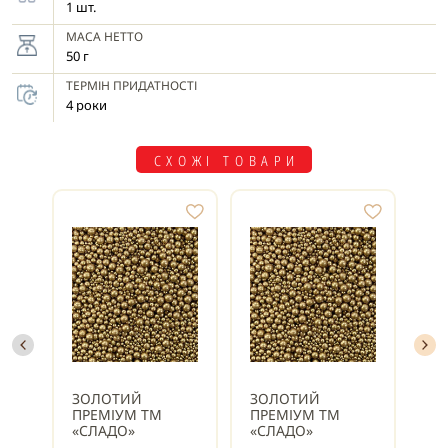
1 шт.
МАСА НЕТТО
50 г
ТЕРМІН ПРИДАТНОСТІ
4 роки
СХОЖІ ТОВАРИ
ЗОЛОТИЙ
ЗОЛОТИЙ
ЗО
ПРЕМІУМ ТМ
ПРЕМІУМ ТМ
ПР
«СЛАДО»
«СЛАДО»
«С