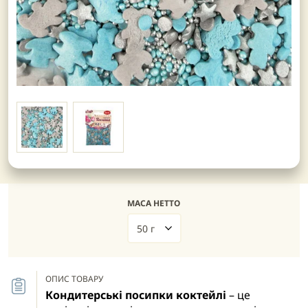
МАСА НЕТТО
50 г
ОПИС ТОВАРУ
Кондитерські посипки коктейлі
– це