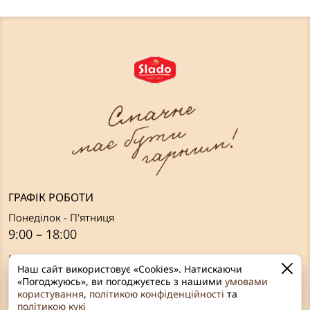
ГРАФІК РОБОТИ
Понеділок - П'ятниця
9:00 – 18:00
Вихідні:
Наш сайт використовує «Cookies». Натискаючи
Субота, Неділя
«Погоджуюсь», ви погоджуєтесь з нашими
умовами
користування
,
політикою конфіденційності
та
ЗВ’ЯЗОК З НАМИ
політикою кукі