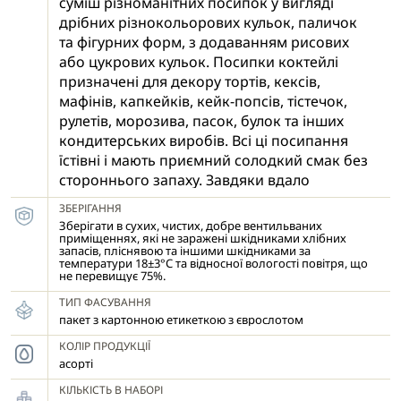
суміш різноманітних посипок у вигляді
дрібних різнокольорових кульок, паличок
та фігурних форм, з додаванням рисових
або цукрових кульок. Посипки коктейлі
призначені для декору тортів, кексів,
мафінів, капкейків, кейк-попсів, тістечок,
рулетів, морозива, пасок, булок та інших
кондитерських виробів. Всі ці посипання
їстівні і мають приємний солодкий смак без
стороннього запаху. Завдяки вдало
підібраним кольорам і різноманітності
ЗБЕРІГАННЯ
форм, такі посипання допоможуть
Зберігати в сухих, чистих, добре вентильваних
створити унікальні кондитерські шедеври і
приміщеннях, які не заражені шкідниками хлібних
запасів, пліснявою та іншими шкідниками за
втілити в них найсміливіші фантазії.
температури 18±3°С та відносної вологості повітря, що
не перевищує 75%.
Декоративні посипки досить просто
нанести на поверхню готових виробів,
ТИП ФАСУВАННЯ
змащену кремом, мусом, глазур'ю, джемом
пакет з картонною етикеткою з єврослотом
і т.д. ±
КОЛІР ПРОДУКЦІЇ
асорті
КІЛЬКІСТЬ В НАБОРІ