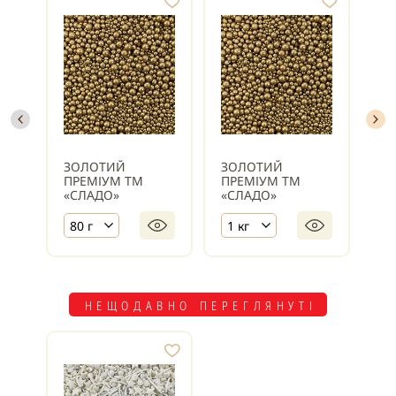
ЗОЛОТИЙ
ЗОЛОТИЙ
ЗО
ПРЕМІУМ ТМ
ПРЕМІУМ ТМ
ПР
«СЛАДО»
«СЛАДО»
«С
80 г
1 кг
50
НЕЩОДАВНО ПЕРЕГЛЯНУТІ