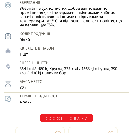
ЗБЕРІГАННЯ
Зберігати в сухих, чистих, добре вентильваних
приміщеннях, які не заражені шкідниками хлібних
запасів, пліснявою та іншими шкідниками за
температури 18±3°С та відносної вологості повітря, що
не перевищує 75%.
КОЛІР ПРОДУКЦІЇ
білий
КІЛЬКІСТЬ В НАБОРІ
1 шт
ЕНЕРГ. ЦІННІСТЬ
354 kcal /1480 kJ Кругла; 375 kcal / 1568 kJ фігурна; 390
kcal /1630 kJ палички бор.
МАСА НЕТТО
80 г
ТЕРМІН ПРИДАТНОСТІ
4 роки
СХОЖІ ТОВАРИ