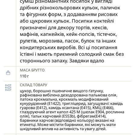
суміш різноманітних посипок у вигляді
дрібних різнокольорових кульок, паличок
та фігурних форм, з додаванням рисових
або цукрових кульок. Посипки коктейлі
призначені для декору тортів, кексів,
мафінів, капкейків, кейк-попсів, тістечок,
рулетів, морозива, пасок, булок та інших
кондитерських виробів. Всі ці посипання
їстівні і мають приємний солодкий смак без
стороннього запаху. Завдяки вдало
підібраним кольорам і різноманітності
МАСА БРУТТО
форм, такі посипання допоможуть
110 г
створити унікальні кондитерські шедеври і
СКЛАД ТОВАРУ
втілити в них найсміливіші фантазії.
цукор, борошно пшеничне вищого ґатунку,
Декоративні посипки досить просто
рафінована вибілена дезодорована пальмова олія,
патока крохмальна, крохмаль модифікований
нанести на поверхню готових виробів,
кукурудзяний (Е1422), тригліцерид, загущувачі: камідь
змащену кремом, мусом, глазур'ю, джемом
гуарова (Е412), камідь ксантана (Е415), КМЦ (Е466),
глазуруючий агент капол 425 М (шелак Е904, рослинна
і т.д.
олія), тальк харчовий (Е553b), фібрегам(Е414),
барвники харчові (відповідно кольору) вказані на
етикетці. Може містити барвники, які можуть мати
шкідливий вплив на активність та увагу дітей.