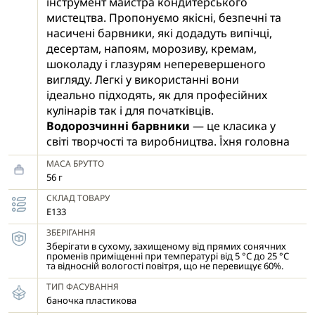
інструмент майстра кондитерського
мистецтва. Пропонуємо якісні, безпечні та
насичені барвники, які додадуть випічці,
десертам, напоям, морозиву, кремам,
шоколаду і глазурям неперевершеного
вигляду. Легкі у використанні вони
ідеально підходять, як для професійних
кулінарів так і для початківців.
Водорозчинні барвники
— це класика у
світі творчості та виробництва. Їхня головна
перевага полягає в молекулярному
МАСА БРУТТО
поєднанні з рідиною, що дозволяє
56 г
отримати кришталево прозорий або
СКЛАД ТОВАРУ
насичено-матовий колір без жодного
Е133
зайвого зусилля.
Миттєве розчинення -
ЗБЕРІГАННЯ
жодних грудочок чи
Зберігати в сухому, захищеному від прямих сонячних
осаду — лише однорідний, чистий колір.
променів приміщенні при температурі від 5 °С до 25 °C
Економічність -
висока концентрація
та відносній вологості повітря, що не перевищує 60%.
пігменту дозволяє отримати яскравий
ТИП ФАСУВАННЯ
відтінок всього від кількох грам барвника.
баночка пластикова