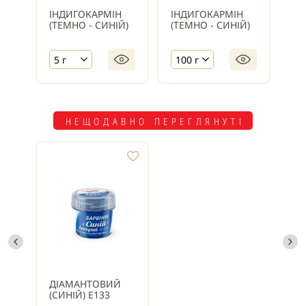
ІНДИГОКАРМІН
ІНДИГОКАРМІН
ІН
(ТЕМНО - СИНІЙ)
(ТЕМНО - СИНІЙ)
(Т
5 г
100 г
1 
НЕЩОДАВНО ПЕРЕГЛЯНУТІ
ДІАМАНТОВИЙ
(СИНІЙ) Е133