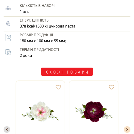
декорування виробу, уникати
КІЛЬКІСТЬ В НАБОРІ
надмірної вологи та не торкатися її
1 шт.
мокрими руками, щоб зберегти
ЕНЕРГ. ЦІННІСТЬ
однорідність кольору та структури.
378 kcal/1580 kJ цукрова паста
РОЗМІР ПРОДУКЦІЇ
180 мм х 100 мм х 55 мм;
ТЕРМІН ПРИДАТНОСТІ
2 роки
СХОЖІ ТОВАРИ