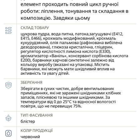
елемент проходить повний цикл ручної
роботи: ліплення, тонування та складання в
композицію. Завдяки цьому
досягається природність,
СКЛАД ТОВАРУ
індивідуальність виробів.
цукрова пудра, вода питна, патока,загущувачі (Е412,
Спосіб використання: цукрову прикрасу
Е415, Е466), крохмаль модифікований, крохмаль
кукурудзяний, олія пальмова (рафінована вибілена
слід акуратно зафіксувати на поверхні
дезодорована), глюкозa кристалічна, гліцерин,
регулятор кислотності лимона кислота (Е330),
готового кондитерського
ароматизатор «Ваніль», консервант сорбінова кислота
виробу, попередньо вкритого кремом,
Е200), барвники харчові синтетичні залежно від
кольору виробу (вказані на упаковці. Містить
білковою або шоколадною глазур'ю.
барвники, які можуть мати шкідливий вплив на
Вологе покриття забезпечує надійне
активність та увагу дітей.
прилягання декору. У разі нанесення на
ЗБЕРІГАННЯ
сухі або тверді поверхні (мастика,
Зберігати в сухих чистих, добре вентильованих
марципан, цукрова паста) рекомендується
приміщеннях, які не заражені шкідниками хлібних
запасів, пліснявою та іншими шкідниками. За
використовувати кондитерський клей,
температури від 0 до 25°С та відносної вологості
повітря, що не перевищує 75%.
білковий крем або спеціальний харчовий
гель, які допоможуть надійно зафіксувати
ТИП ФАСУВАННЯ
прикрасу та
блістер
зберегти її положення. Прикрасу варто
КОЛІР ПРОДУКЦІЇ
розміщувати на завершальному етапі
червоний