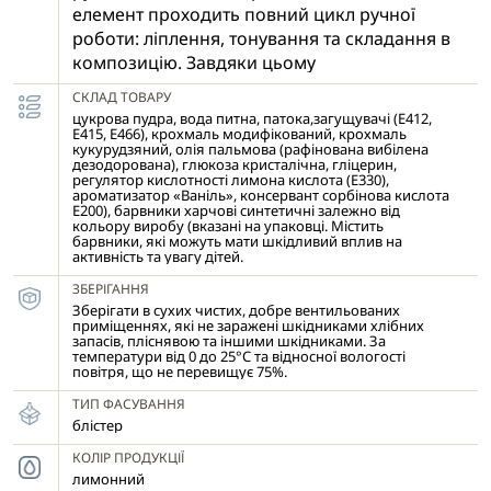
елемент проходить повний цикл ручної
роботи: ліплення, тонування та складання в
композицію. Завдяки цьому
досягається природність,
СКЛАД ТОВАРУ
індивідуальність виробів.
цукрова пудра, вода питна, патока,загущувачі (Е412,
Спосіб використання: цукрову прикрасу
Е415, Е466), крохмаль модифікований, крохмаль
кукурудзяний, олія пальмова (рафінована вибілена
слід акуратно зафіксувати на поверхні
дезодорована), глюкозa кристалічна, гліцерин,
регулятор кислотності лимона кислота (Е330),
готового кондитерського
ароматизатор «Ваніль», консервант сорбінова кислота
виробу, попередньо вкритого кремом,
Е200), барвники харчові синтетичні залежно від
кольору виробу (вказані на упаковці. Містить
білковою або шоколадною глазур'ю.
барвники, які можуть мати шкідливий вплив на
Вологе покриття забезпечує надійне
активність та увагу дітей.
прилягання декору. У разі нанесення на
ЗБЕРІГАННЯ
сухі або тверді поверхні (мастика,
Зберігати в сухих чистих, добре вентильованих
марципан, цукрова паста) рекомендується
приміщеннях, які не заражені шкідниками хлібних
запасів, пліснявою та іншими шкідниками. За
використовувати кондитерський клей,
температури від 0 до 25°С та відносної вологості
повітря, що не перевищує 75%.
білковий крем або спеціальний харчовий
гель, які допоможуть надійно зафіксувати
ТИП ФАСУВАННЯ
прикрасу та
блістер
зберегти її положення. Прикрасу варто
КОЛІР ПРОДУКЦІЇ
розміщувати на завершальному етапі
лимонний