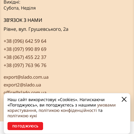
Вихідні:
Субота, Неділя
ЗВ’ЯЗОК З НАМИ
Рівне, вул. Грушевського, 2а
+38 (096) 642 59 64
+38 (097) 990 89 69
+38 (067) 455 22 37
+38 (097) 763 96 76
export@slado.com.ua
export2@slado.ua
office@slado.com.ua
Наш сайт використовує «Cookies». Натискаючи
«Погоджуюсь», ви погоджуєтесь з нашими
умовами
користування
,
політикою конфіденційності
та
політикою кукі
ПОГОДЖУЮСЬ
© «Сладо» 2026 Всі права захищені
Розроблено в