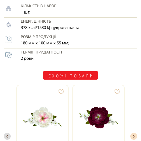
декорування виробу, уникати
КІЛЬКІСТЬ В НАБОРІ
надмірної вологи та не торкатися її
1 шт.
мокрими руками, щоб зберегти
ЕНЕРГ. ЦІННІСТЬ
однорідність кольору та структури.
378 kcal/1580 kJ цукрова паста
РОЗМІР ПРОДУКЦІЇ
180 мм х 100 мм х 55 мм;
ТЕРМІН ПРИДАТНОСТІ
2 роки
СХОЖІ ТОВАРИ