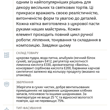
одним із найпопулярніших рішень для
декору весільних та святкових тортів. Ці
прикраси вражають своєю реалістичністю,
витонченістю форм та увагою до деталей.
Кожна квітка виготовлена з цукрової пасти
руками наших майстринь. Кожен
елемент проходить повний цикл ручної
роботи: ліплення, тонування та складання в
композицію. Завдяки цьому
досягається природність,
СКЛАД ТОВАРУ
індивідуальність виробів.
цукрова пудра, вода питна, альбумін (яєчний білок
Спосіб використання: цукрову прикрасу
сухий), загущувач Е412, регулятор кислотності
лимонна кислота Е330, ароматизатор «Ваніль»,
слід акуратно зафіксувати на поверхні
консервант сорбінова кислота Е200, барвники харчові
синтетичні залежно від кольору продукту (вказано на
готового кондитерського
упаковці).
виробу, попередньо вкритого кремом,
ЗБЕРІГАННЯ
білковою або шоколадною глазур'ю.
Зберігати в сухих чистих, добре вентильованих
Вологе покриття забезпечує надійне
приміщеннях не заражених шкідниками хлібних
прилягання декору. У разі нанесення на
запасів, пліснявою та іншими шкідниками. За
температури не вище 25 °С та відносної вологості
сухі або тверді поверхні (мастика,
повітря, що не перевищує 75%.
марципан, цукрова паста) рекомендується
ТИП ФАСУВАННЯ