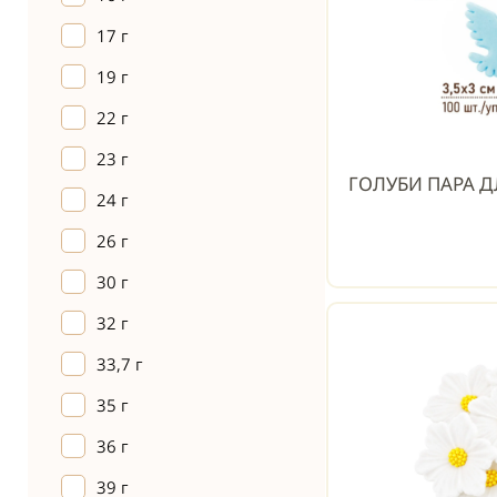
17 г
19 г
22 г
23 г
ГОЛУБИ ПАРА Д
24 г
26 г
30 г
32 г
33,7 г
35 г
36 г
39 г