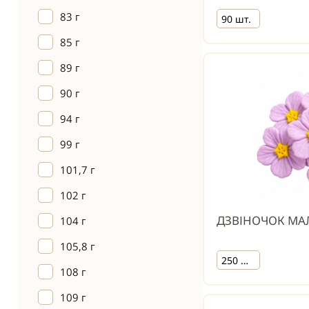
83 г
90 шт.
85 г
89 г
90 г
94 г
99 г
101,7 г
102 г
ДЗВІНОЧОК МА
104 г
105,8 г
250 шт.
108 г
109 г