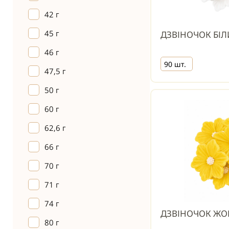
42 г
45 г
ДЗВІНОЧОК БІ
46 г
90 шт.
47,5 г
50 г
60 г
62,6 г
66 г
70 г
71 г
74 г
ДЗВІНОЧОК ЖО
80 г