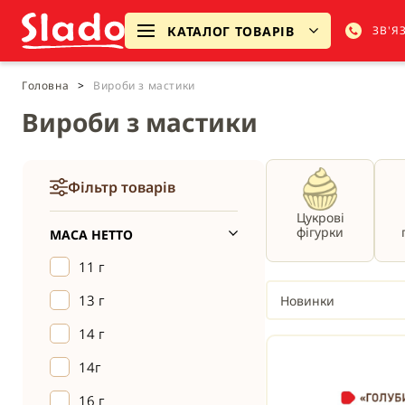
КАТАЛОГ ТОВАРІВ
ЗВ'Я
Головна
>
Вироби з мастики
Вироби з мастики
Фільтр товарів
Цукрові
фігурки
МАСА НЕТТО
11 г
13 г
Новинки
14 г
14г
16 г