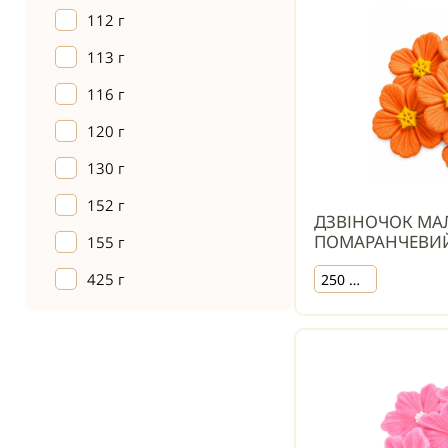
112 г
113 г
116 г
120 г
130 г
152 г
ДЗВІНОЧОК МА
ПОМАРАНЧЕВИ
155 г
425 г
250 шт.