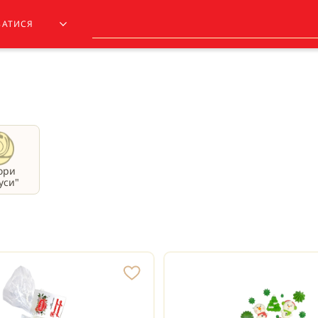
ЗАТИСЯ
ори
уси"