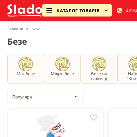
КАТАЛОГ ТОВАРІВ
ЗВ'Я
Головна
>
Безе
Безе
Мінібезе
Мікро безе
Безе на
Наб
паличці
"Кон
Популярні